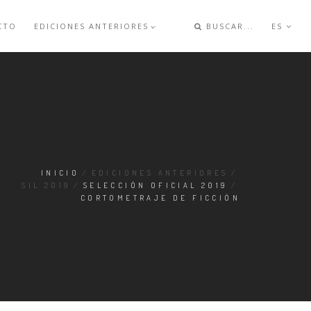
CTO
EDICIONES ANTERIORES
BUSCAR...
ES
INICIO
/
EDICIONES ANTERIORES
/
SIL 2019
/
SELECCIÓN OFICIAL 2019
/
CORTOMETRAJE DE FICCIÓN