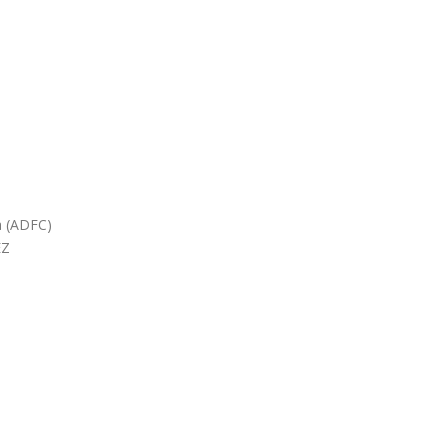
a (ADFC)
EZ